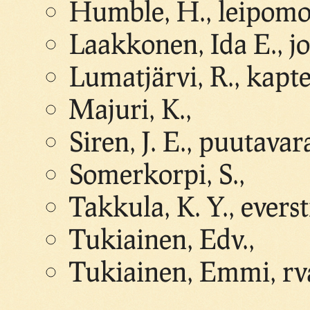
Humble, H., leipom
Laakkonen, Ida E., jo
Lumatjärvi, R., kapt
Majuri, K.,
Siren, J. E., puutava
Somerkorpi, S.,
Takkula, K. Y., everst
Tukiainen, Edv.,
Tukiainen, Emmi, rv