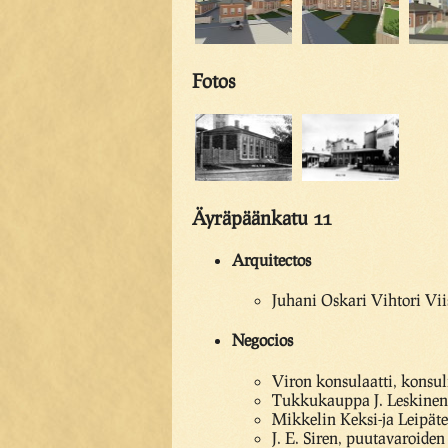
Fotos
Äyräpäänkatu 11
Arquitectos
Juhani Oskari Vihtori Viis
Negocios
Viron konsulaatti, konsuli
Tukkukauppa J. Leskinen,
Mikkelin Keksi-ja Leipäte
J. E. Siren, puutavaroiden