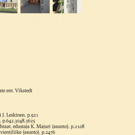
te ent. Vikstedt
 J. Leskinen, p.921
 p.642,3048,3625
htaat, edustaja K. Majuri (asunto), p.2108
 vientiliike (asunto), p.2476