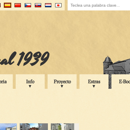
ual 1939
oria
Info
Proyecto
Extras
E-Bo