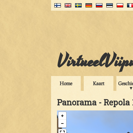
VirtueelViip
Home
Kaart
Geschi
Panorama - Repola 