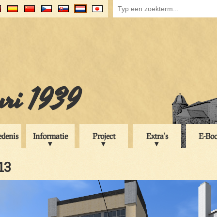
uri 1939
edenis
Informatie
Project
Extra's
E-Bo
13