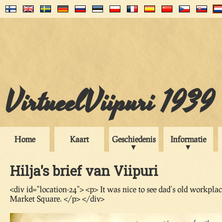
VirtueelViipuri 1939
Home
Kaart
Geschiedenis
Informatie
Hilja's brief van Viipuri
<div id="location-24"> <p> It was nice to see dad’s old workpla
Market Square. </p> </div>