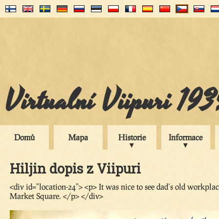
Virtualní Viipuri 19
Domů
Mapa
Historie
Informace
Hiljin dopis z Viipuri
<div id="location-24"> <p> It was nice to see dad’s old workpla
Market Square. </p> </div>