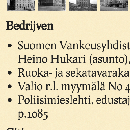
Bedrijven
Suomen Vankeusyhdist
Heino Hukari (asunto),
Ruoka- ja sekatavaraka
Valio r.l. myymälä No 4
Poliisimieslehti, edusta
p.1085