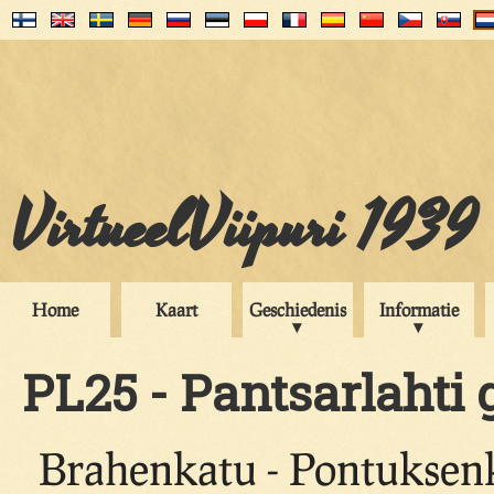
VirtueelViipuri 1939
Home
Kaart
Geschiedenis
Informatie
PL25 - Pantsarlahti 
Brahenkatu - Pontuksenk