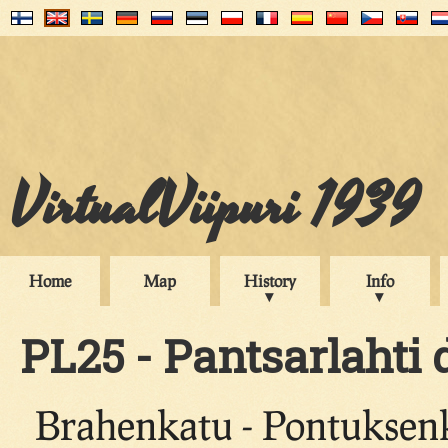
VirtualViipuri 1939
Home
Map
History
Info
PL25 - Pantsarlahti d
Brahenkatu - Pontuksenk