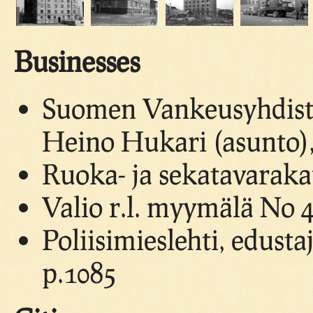
Businesses
Suomen Vankeusyhdist
Heino Hukari (asunto),
Ruoka- ja sekatavaraka
Valio r.l. myymälä No 4
Poliisimieslehti, edusta
p.1085