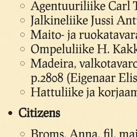
Agentuuriliike Carl 
Jalkineliike Jussi An
Maito- ja ruokatava
Ompeluliike H. Kak
Madeira, valkotavaro
p.2808 (Eigenaar Eli
Hattuliike ja korja
Citizens
Broms, Anna, fil. mai