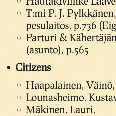
Hautakiviliike Lääve
T:mi P. J. Pylkkänen
pesulaitos, p.736 (E
Parturi & Kähertäjäm
(asunto), p.565
Citizens
Haapalainen, Väinö, 
Lounasheimo, Kustavi
Mäkinen, Lauri,