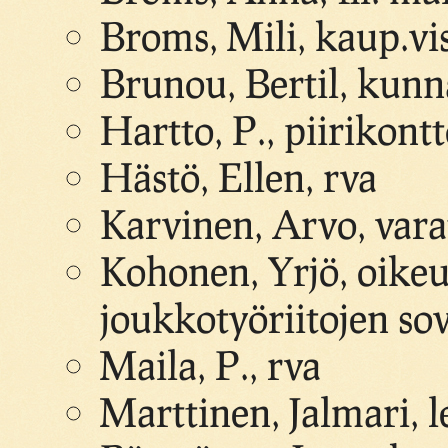
Broms, Mili, kaup.vis
Brunou, Bertil, kunn
Hartto, P., piirikont
Hästö, Ellen, rva
Karvinen, Arvo, var
Kohonen, Yrjö, oike
joukkotyöriitojen sovi
Maila, P., rva
Marttinen, Jalmari, l