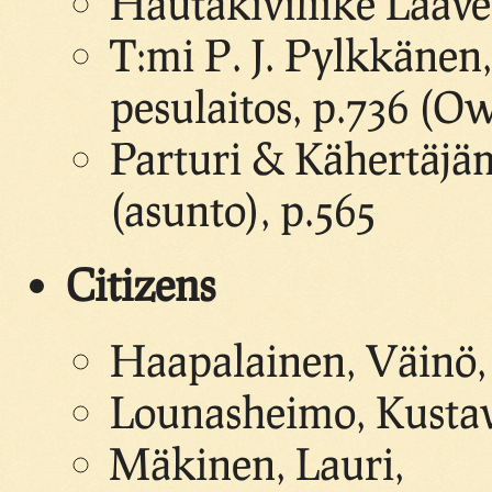
Hautakiviliike Lääve
T:mi P. J. Pylkkänen
pesulaitos, p.736 (
Parturi & Kähertäjäm
(asunto), p.565
Citizens
Haapalainen, Väinö, 
Lounasheimo, Kustavi
Mäkinen, Lauri,