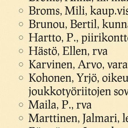
Broms, Mili, kaup.vis
Brunou, Bertil, kunn
Hartto, P., piirikont
Hästö, Ellen, rva
Karvinen, Arvo, var
Kohonen, Yrjö, oike
joukkotyöriitojen sovi
Maila, P., rva
Marttinen, Jalmari, l