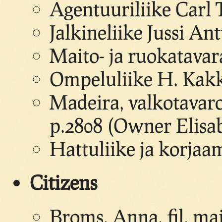
Agentuuriliike Carl 
Jalkineliike Jussi An
Maito- ja ruokatava
Ompeluliike H. Kak
Madeira, valkotavaro
p.2808 (Owner Elisa
Hattuliike ja korja
Citizens
Broms, Anna, fil. mai