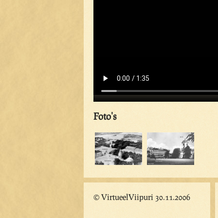
Foto's
© VirtueelViipuri 30.11.2006