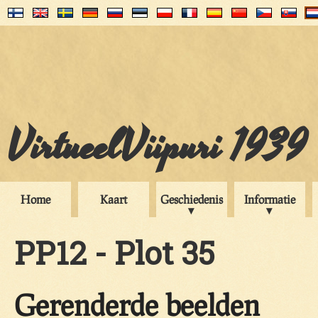
VirtueelViipuri 1939
Home
Kaart
Geschiedenis
Informatie
PP12 - Plot 35
Gerenderde beelden