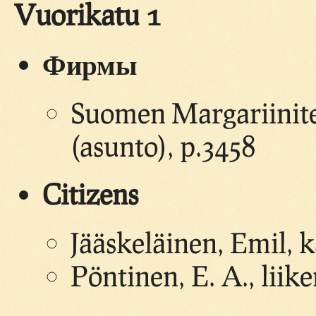
Vuorikatu 1
Фирмы
Suomen Margariinite
(asunto), p.3458
Citizens
Jääskeläinen, Emil, 
Pöntinen, E. A., liik