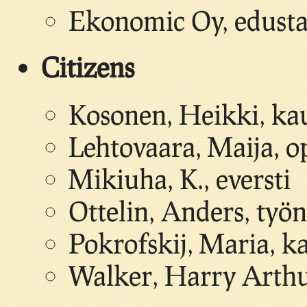
Ekonomic Oy, edustaj
Citizens
Kosonen, Heikki, ka
Lehtovaara, Maija, o
Mikiuha, K., eversti
Ottelin, Anders, työn
Pokrofskij, Maria, ka
Walker, Harry Arthu