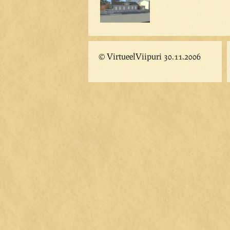
© VirtueelViipuri 30.11.2006