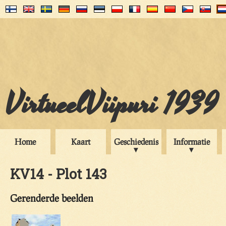
VirtueelViipuri 1939
Home
Kaart
Geschiedenis
Informatie
KV14 - Plot 143
Gerenderde beelden