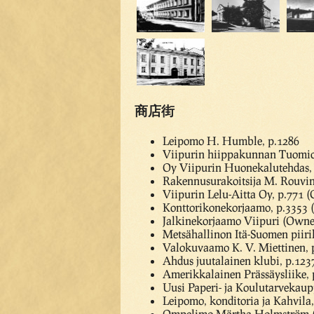
商店街
Leipomo H. Humble, p.1286
Viipurin hiippakunnan Tuomiok
Oy Viipurin Huonekalutehdas,
Rakennusurakoitsija M. Rouvin
Viipurin Lelu-Aitta Oy, p.771 (
Konttorikonekorjaamo, p.3353 
Jalkinekorjaamo Viipuri (Owner
Metsähallinon Itä-Suomen piiri
Valokuvaamo K. V. Miettinen, 
Ahdus juutalainen klubi, p.123
Amerikkalainen Prässäysliike, 
Uusi Paperi- ja Koulutarvekau
Leipomo, konditoria ja Kahvila
Ompelimo Märtha Holmström (a