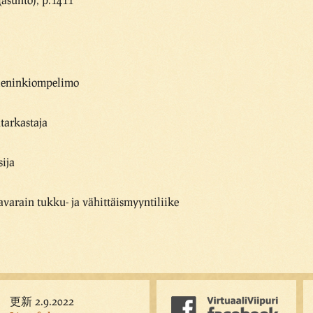
 leninkiompelimo
tarkastaja
ija
avarain tukku- ja vähittäismyyntiliike
更新 2.9.2022