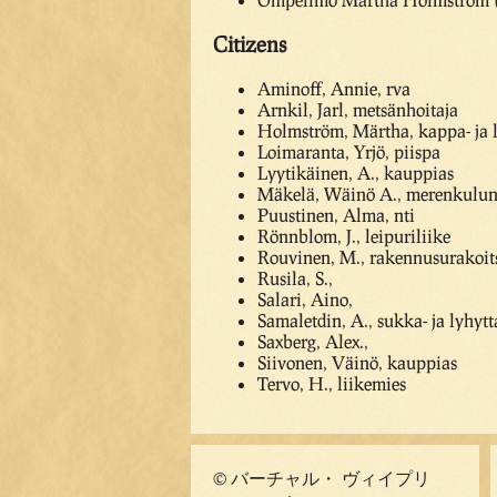
Citizens
Aminoff, Annie, rva
Arnkil, Jarl, metsänhoitaja
Holmström, Märtha, kappa- ja
Loimaranta, Yrjö, piispa
Lyytikäinen, A., kauppias
Mäkelä, Wäinö A., merenkulun
Puustinen, Alma, nti
Rönnblom, J., leipuriliike
Rouvinen, M., rakennusurakoits
Rusila, S.,
Salari, Aino,
Samaletdin, A., sukka- ja lyhytt
Saxberg, Alex.,
Siivonen, Väinö, kauppias
Tervo, H., liikemies
© バーチャル・ ヴィイプリ