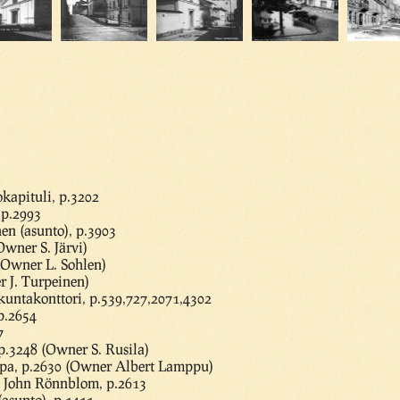
apituli, p.3202
 p.2993
en (asunto), p.3903
Owner S. Järvi)
(Owner L. Sohlen)
 J. Turpeinen)
kuntakonttori, p.539,727,2071,4302
p.2654
7
p.3248 (Owner S. Rusila)
ppa, p.2630 (Owner Albert Lamppu)
, John Rönnblom, p.2613
sunto), p.1411