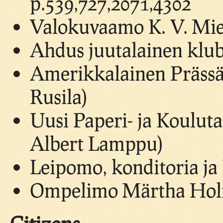
p.539,727,2071,4302
Valokuvaamo K. V. Miet
Ahdus juutalainen klub
Amerikkalainen Prässäy
Rusila)
Uusi Paperi- ja Koulu
Albert Lamppu)
Leipomo, konditoria ja
Ompelimo Märtha Holm