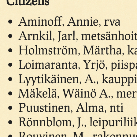
Citizens
Aminoff, Annie, rva
Arnkil, Jarl, metsänhoi
Holmström, Märtha, ka
Loimaranta, Yrjö, piisp
Lyytikäinen, A., kaupp
Mäkelä, Wäinö A., mer
Puustinen, Alma, nti
Rönnblom, J., leipurilii
Rouvinen, M., rakennus