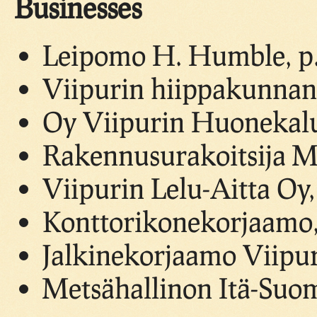
Businesses
Leipomo H. Humble, p
Viipurin hiippakunnan
Oy Viipurin Huonekalu
Rakennusurakoitsija M.
Viipurin Lelu-Aitta Oy,
Konttorikonekorjaamo,
Jalkinekorjaamo Viipur
Metsähallinon Itä-Suom