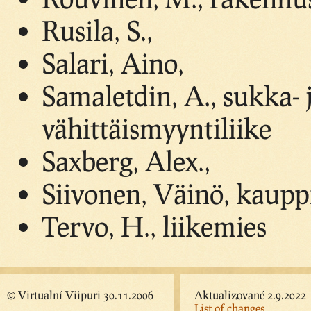
Rusila, S.,
Salari, Aino,
Samaletdin, A., sukka- 
vähittäismyyntiliike
Saxberg, Alex.,
Siivonen, Väinö, kaupp
Tervo, H., liikemies
© Virtualní Viipuri 30.11.2006
Aktualizované 2.9.2022
List of changes