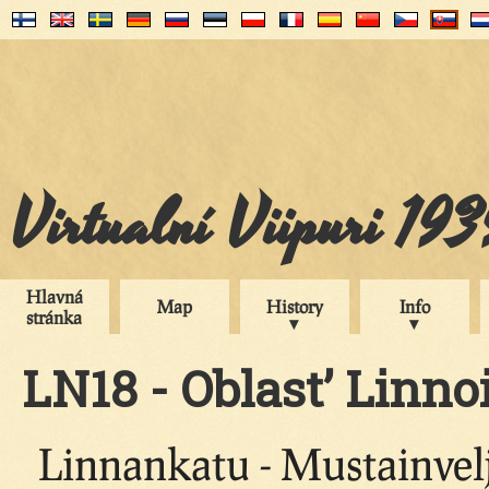
Virtualní Viipuri 19
Hlavná
Map
History
Info
stránka
LN18 - Oblast’ Linnoi
Linnankatu - Mustainvelj