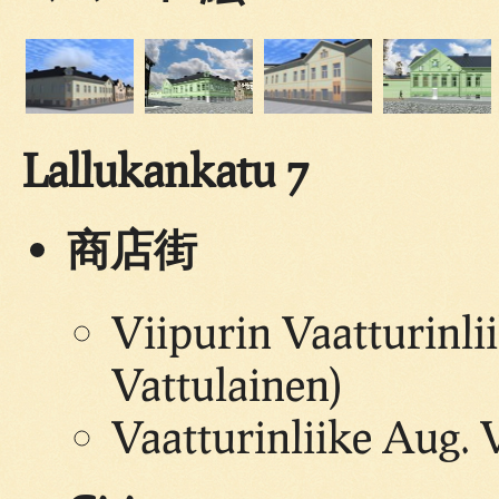
Lallukankatu 7
商店街
Viipurin Vaatturinli
Vattulainen)
Vaatturinliike Aug. V