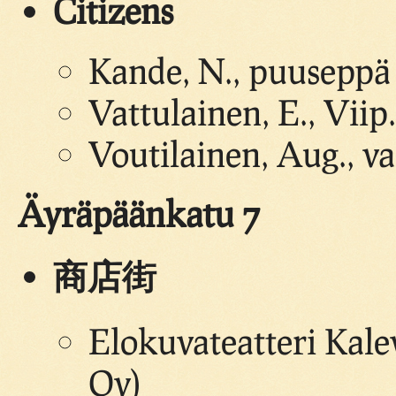
Citizens
Kande, N., puuseppä
Vattulainen, E., Viip.
Voutilainen, Aug., va
Äyräpäänkatu 7
商店街
Elokuvateatteri Kal
Oy)