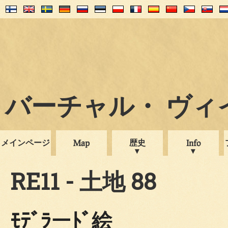
バーチャル・ ヴィイプ
メインページ
歴史
Map
Info
RE11 - 土地 88
ﾓﾃﾞﾗーﾄﾞ絵