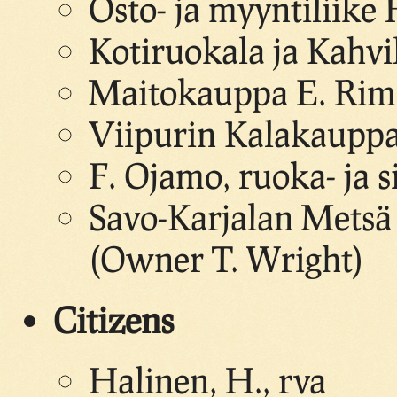
Osto- ja myyntiliike
Kotiruokala ja Kahvi
Maitokauppa E. Rimp
Viipurin Kalakauppa
F. Ojamo, ruoka- ja s
Savo-Karjalan Metsä 
(Owner T. Wright)
Citizens
Halinen, H., rva