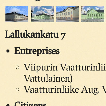
Lallukankatu 7
Entreprises
Viipurin Vaatturinli
Vattulainen)
Vaatturinliike Aug. V
Citizens