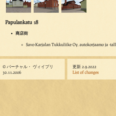
Papulankatu 18
商店街
Savo-Karjalan Tukkuliike Oy, autokorjaamo ja -tall
© バーチャル・ ヴィイプリ
更新 2.9.2022
30.11.2006
List of changes