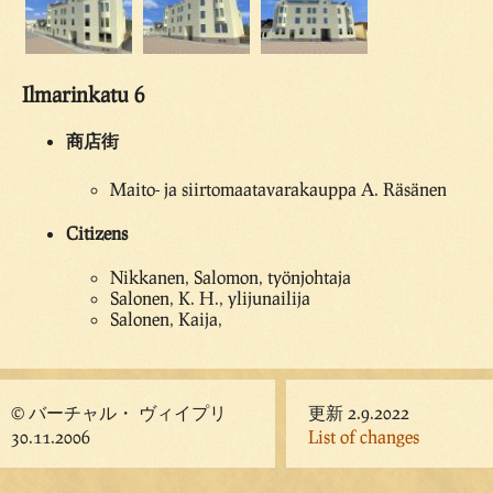
Ilmarinkatu 6
商店街
Maito- ja siirtomaatavarakauppa A. Räsänen
Citizens
Nikkanen, Salomon, työnjohtaja
Salonen, K. H., ylijunailija
Salonen, Kaija,
© バーチャル・ ヴィイプリ
更新 2.9.2022
30.11.2006
List of changes