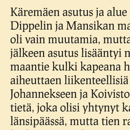
Käremäen asutus ja alue 
Dippelin ja Mansikan mai
oli vain muutamia, mutt
jälkeen asutus lisääntyi 
maantie kulki kapeana h
aiheuttaen liikenteellisi
Johannekseen ja Koivistol
tietä, joka olisi yhtyny
länsipäässä, mutta tien r