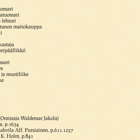
uomari
ratuomari
 lehtori
artanon maitokauppa
ti
kastaja
oripäällikkö
ssori
es
 ja muotiliike
ke
 (Omistaja Waldemar Jakola)
a, p.1634
kahvila Alf. Pursiainen, p.611,1257
 K. Holm, p.841