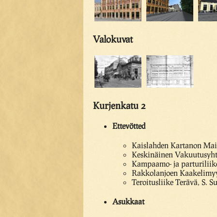
Valokuvat
Kurjenkatu 2
Ettevötted
Kaislahden Kartanon Mai
Keskinäinen Vakuutusyhti
Kampaamo- ja parturiliik
Rakkolanjoen Kaakelimyy
Teroitusliike Terävä, S. 
Asukkaat