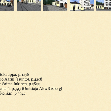
tokauppa, p.1278
ö Aarni (asunto), p.4208
e Saima Inkinen, p.3833
mälä, p.393 (Omistaja Alex Saxberg)
Sukonkin, p.3947