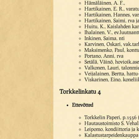
Hämäläinen, A. F.,
Hartikainen, E. R., varat
Hartikainen, Hannes, va
Hartikainen, Saimi, rva ja
Huitu, K., Kaislahden k
Ihalainen, V., ev.luutnant
Inkinen, Saima, nti
Karvinen, Oskari, vak.tar
Maksimenko, Paul, kontt
Portano, Anni, rva
Setälä, Väinö, hovioik.ase
Valkonen, Lauri, talonmi
Veijalainen, Bertta, hattu-
Viskarinen, Eino, konelii
Torkkelinkatu 4
Ettevötted
Torkkelin Paperi, p.1556
Hautaustoimisto S. Vehal
Leipomo, kondiittoria ja 
Kalastustarpeidenkauppa