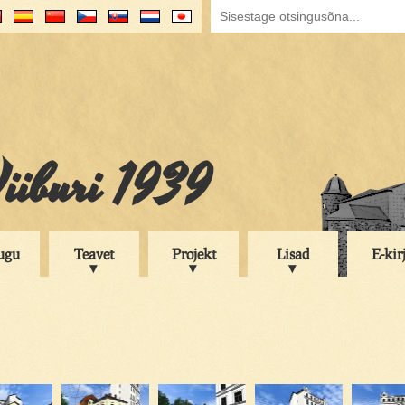
iiburi 1939
ugu
Teavet
Projekt
Lisad
E-kir