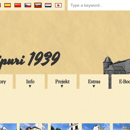
ipuri 1939
ory
Info
Projekt
Extras
E-Bo