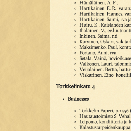
Hämäläinen, A. F.,
Hartikainen, E. R., varat
Hartikainen, Hannes, va
Hartikainen, Saimi, rva ja
Huitu, K., Kaislahden k
Ihalainen, V., ev.luutnant
Inkinen, Saima, nti
Karvinen, Oskari, vak.tar
Maksimenko, Paul, kontt
Portano, Anni, rva
Setälä, Väinö, hovioik.ase
Valkonen, Lauri, talonmi
Veijalainen, Bertta, hattu-
Viskarinen, Eino, konelii
Torkkelinkatu 4
Businesses
Torkkelin Paperi, p.1556
Hautaustoimisto S. Vehal
Leipomo, kondiittoria ja 
Kalastustarpeidenkauppa