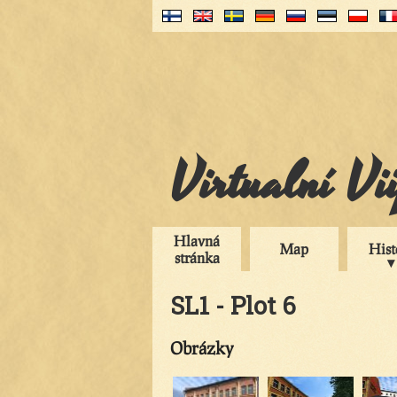
Virtualní Vi
Hlavná
Map
Hist
stránka
SL1 - Plot 6
Obrázky