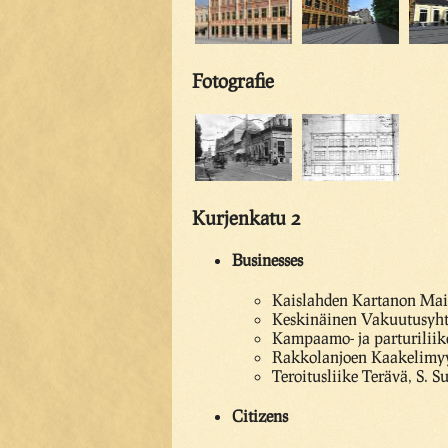
Fotografie
Kurjenkatu 2
Businesses
Kaislahden Kartanon Mai
Keskinäinen Vakuutusyhti
Kampaamo- ja parturiliik
Rakkolanjoen Kaakelimyy
Teroitusliike Terävä, S. 
Citizens