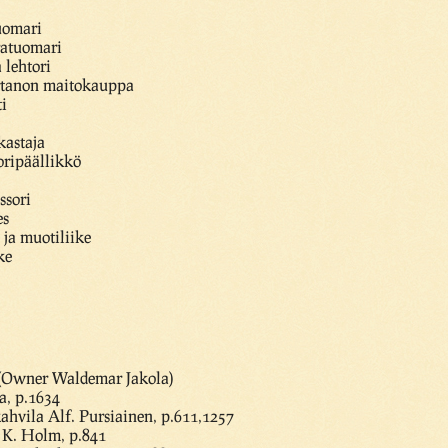
uomari
ratuomari
 lehtori
artanon maitokauppa
ti
kastaja
oripäällikkö
ssori
es
 ja muotiliike
ke
 (Owner Waldemar Jakola)
a, p.1634
kahvila Alf. Pursiainen, p.611,1257
 K. Holm, p.841