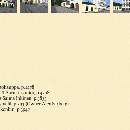
tokauppa, p.1278
ö Aarni (asunto), p.4208
e Saima Inkinen, p.3833
mälä, p.393 (Owner Alex Saxberg)
Sukonkin, p.3947