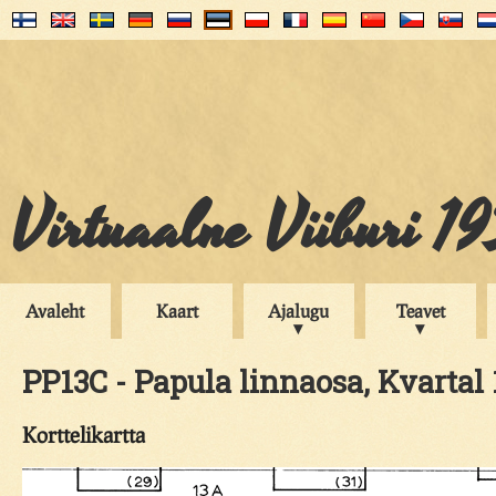
Virtuaalne Viiburi 1
Avaleht
Kaart
Ajalugu
Teavet
PP13C - Papula linnaosa, Kvartal
Korttelikartta