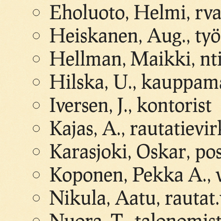
Eholuoto, Helmi, rv
Heiskanen, Aug., työ
Hellman, Maikki, nt
Hilska, U., kauppam
Iversen, J., kontorist
Kajas, A., rautatievi
Karasjoki, Oskar, po
Koponen, Pekka A., v
Nikula, Aatu, rautat
Nuora, T., talonomis