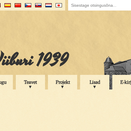
iiburi 1939
ugu
Teavet
Projekt
Lisad
E-kir