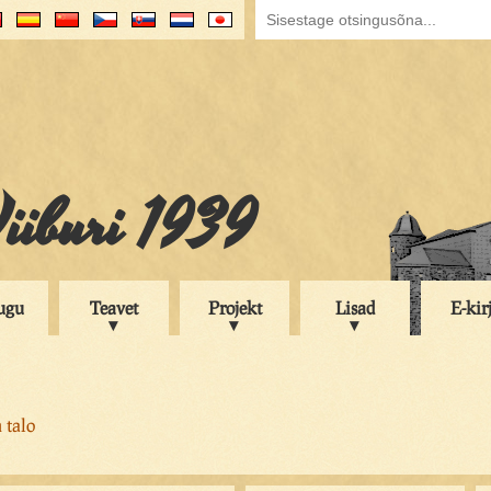
iiburi 1939
ugu
Teavet
Projekt
Lisad
E-kir
 talo