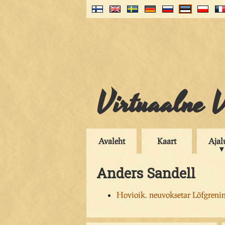
Virtuaalne V
Avaleht
Kaart
Ajal
Anders Sandell
Hovioik. neuvoksetar Löfgrenin