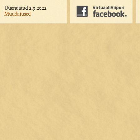
Uuendatud 2.9.2022
Muudatused