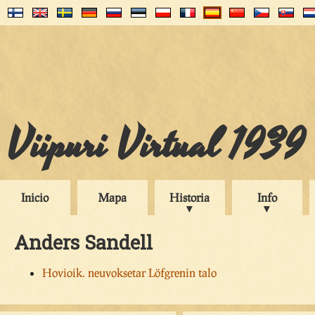
Viipuri Virtual 1939
Inicio
Mapa
Historia
Info
Anders Sandell
Hovioik. neuvoksetar Löfgrenin talo