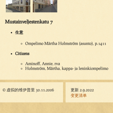
Mustainveljestenkatu 7
生意
Ompelimo Märtha Holmström (asunto), p.1411
Citizens
Aminoff, Annie, rva
Holmström, Märtha, kappa- ja leninkiompelimo
© 虚拟的维伊普里 30.11.2006
更新 2.9.2022
变更清单