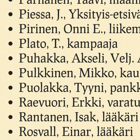
Piessa, J., Yksityis-etsi
Pirinen, Onni E., liike
Plato, T., kampaaja
Puhakka, Akseli, Velj.
Pulkkinen, Mikko, kau
Puolakka, Tyyni, pankk
Raevuori, Erkki, varat
Rantanen, Isak, lääkäri
Rosvall, Einar, lääkäri