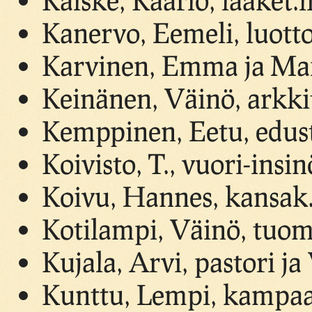
Kanervo, Eemeli, luott
Karvinen, Emma ja Mai
Keinänen, Väinö, arkki
Kemppinen, Eetu, edus
Koivisto, T., vuori-insin
Koivu, Hannes, kansak.
Kotilampi, Väinö, tuom
Kujala, Arvi, pastori j
Kunttu, Lempi, kampaa