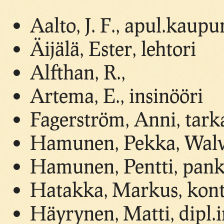
Aalto, J. F., apul.kaup
Äijälä, Ester, lehtori
Alfthan, R.,
Artema, E., insinööri
Fagerström, Anni, tarka
Hamunen, Pekka, Walv
Hamunen, Pentti, pank
Hatakka, Markus, kontt
Häyrynen, Matti, dipl.i