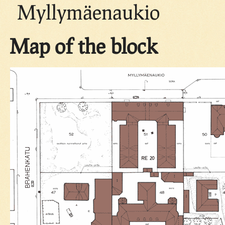
Myllymäenaukio
Map of the block