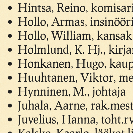
Hintsa, Reino, komisar
Hollo, Armas, insinöör
Hollo, William, kansak
Holmlund, K. Hj., kirj
Honkanen, Hugo, kau
Huuhtanen, Viktor, me
Hynninen, M., johtaja
Juhala, Aarne, rak.mest
Juvelius, Hanna, toht.r
Kalske, Kaarlo, lääket.l