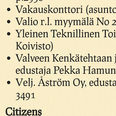
Vakauskonttori (asunto
Valio r.l. myymälä No 2
Yleinen Teknillinen To
Koivisto)
Valveen Kenkätehtaan 
edustaja Pekka Hamune
Velj. Åström Oy, edusta
3491
Citizens