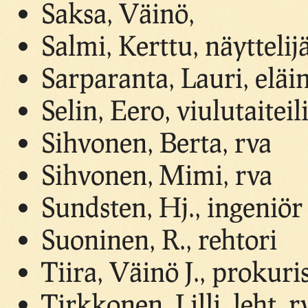
Saksa, Väinö,
Salmi, Kerttu, näyttelij
Sarparanta, Lauri, eläin
Selin, Eero, viulutaiteil
Sihvonen, Berta, rva
Sihvonen, Mimi, rva
Sundsten, Hj., ingeniör
Suoninen, R., rehtori
Tiira, Väinö J., prokuris
Tirkkonen, Lilli, leht. r