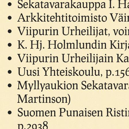
Sekatavarakauppa I. H
Arkkitehtitoimisto Väi
Viipurin Urheilijat, vo
K. Hj. Holmlundin Kirj
Viipurin Urheilijain Ka
Uusi Yhteiskoulu, p.15
Myllyaukion Sekatavar
Martinson)
Suomen Punaisen Ristin
p.2938