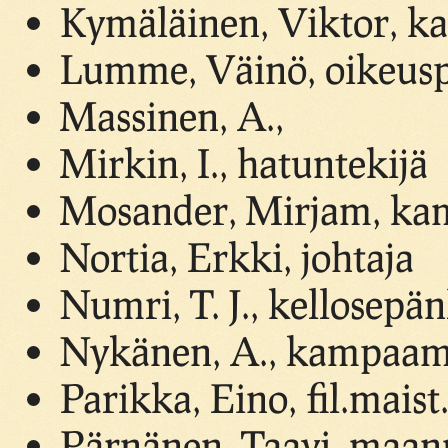
Kymäläinen, Viktor, k
Lumme, Väinö, oikeus
Massinen, A.,
Mirkin, I., hatuntekijä
Mosander, Mirjam, ka
Nortia, Erkki, johtaja
Numri, T. J., kellosepän
Nykänen, A., kampaamo 
Parikka, Eino, fil.maist
Pärnänen, Taavi, maan