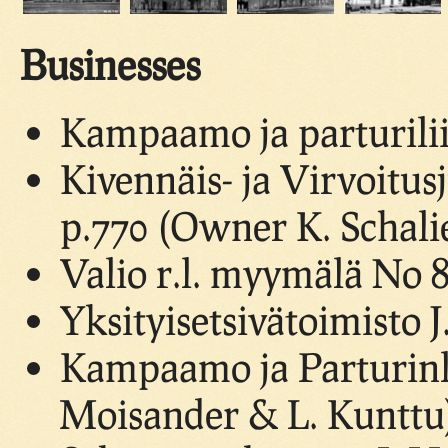
Businesses
Kampaamo ja parturili
Kivennäis- ja Virvoitu
p.770 (Owner K. Schalien
Valio r.l. myymälä No 8
Yksityisetsivätoimisto J
Kampaamo ja Parturinli
Moisander & L. Kunttu