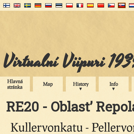
Virtualní Viipuri 19
Hlavná
Map
History
Info
stránka
RE20 - Oblast’ Repol
Kullervonkatu - Pellervo