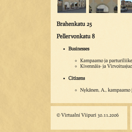
Brahenkatu 25
Pellervonkatu 8
Businesses
Kampaamo ja parturiliik
Kivennäis- ja Virvoitusju
Citizens
Nykänen, A., kampaamo ja
© Virtualní Viipuri 30.11.2006