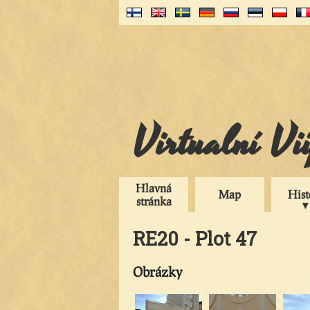
Virtualní Vi
Hlavná
Map
Hist
stránka
RE20 - Plot 47
Obrázky