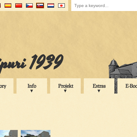
ipuri 1939
ory
Info
Projekt
Extras
E-Bo