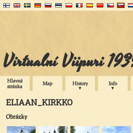
Virtualní Viipuri 19
Hlavná
Map
History
Info
stránka
ELIAAN_KIRKKO
Obrázky