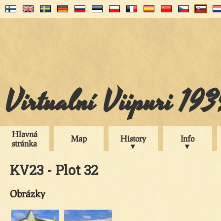
Virtualní Viipuri 19
Hlavná
Map
History
Info
stránka
KV23 - Plot 32
Obrázky