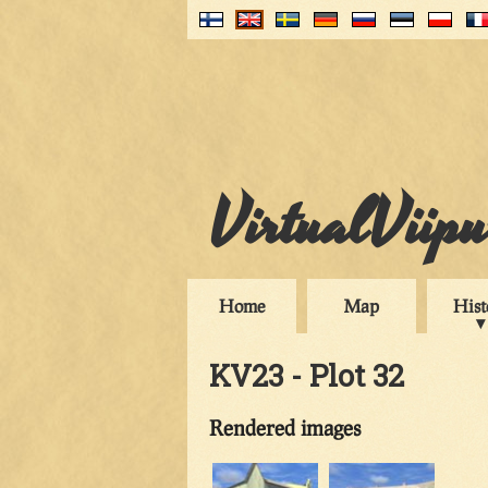
VirtualViip
Home
Map
Hist
KV23 - Plot 32
Rendered images