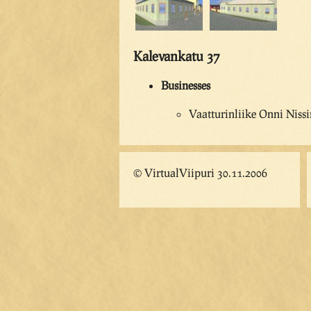
Kalevankatu 37
Businesses
Vaatturinliike Onni Niss
© VirtualViipuri 30.11.2006