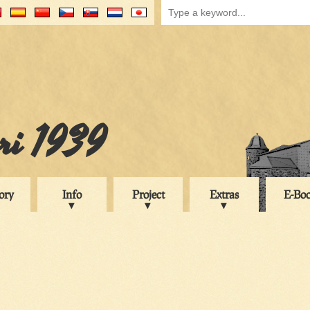
uri 1939
ory
Info
Project
Extras
E-Bo