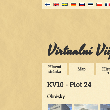
Virtualní Vi
Hlavná
Map
Hist
stránka
KV10 - Plot 24
Obrázky