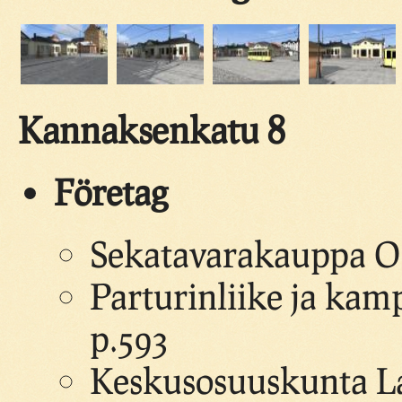
Kannaksenkatu 8
Företag
Sekatavarakauppa O. 
Parturinliike ja ka
p.593
Keskusosuuskunta Lab