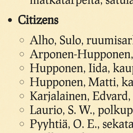
Citizens
Alho, Sulo, ruumisar
Arponen-Hupponen, 
Hupponen, Iida, kau
Hupponen, Matti, k
Karjalainen, Edvard
Laurio, S. W., polku
Pyyhtiä, O. E., seka