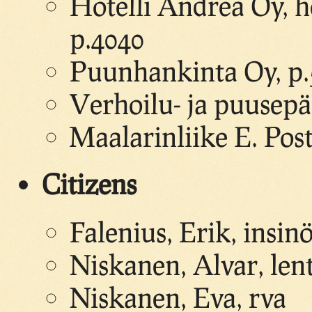
Hotelli Andrea Oy, hot
p.4040
Puunhankinta Oy, p.
Verhoilu- ja puusepä
Maalarinliike E. Post
Citizens
Falenius, Erik, insin
Niskanen, Alvar, le
Niskanen, Eva, rva