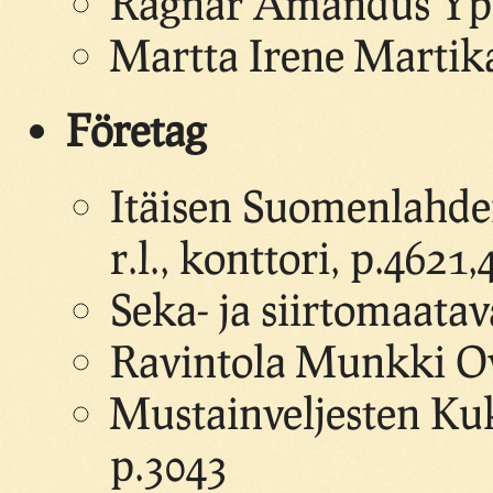
Ragnar Amandus Ypy
Martta Irene Martik
Företag
Itäisen Suomenlahde
r.l., konttori, p.4621
Seka- ja siirtomaata
Ravintola Munkki Oy
Mustainveljesten Ku
p.3043