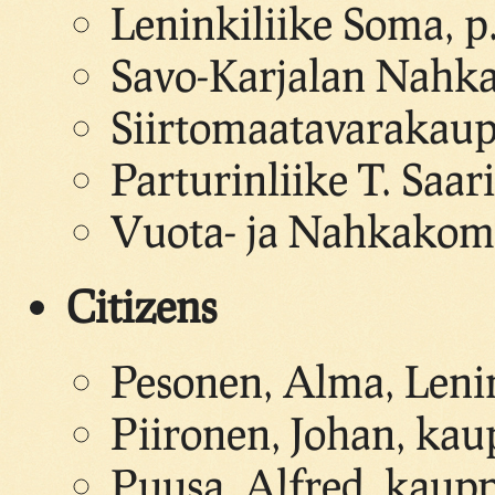
Leninkiliike Soma, 
Savo-Karjalan Nahka 
Siirtomaatavarakaup
Parturinliike T. Saar
Vuota- ja Nahkakomp
Citizens
Pesonen, Alma, Leni
Piironen, Johan, kau
Puusa, Alfred, kaupp