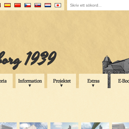
iborg 1939
oria
Information
Projektet
Extras
E-Bo