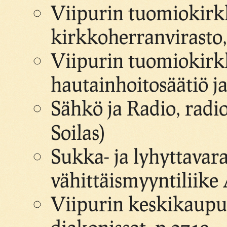
Viipurin tuomiokirk
kirkkoherranvirasto,
Viipurin tuomiokirk
hautainhoitosäätiö j
Sähkö ja Radio, radi
Soilas)
Sukka- ja lyhyttavara
vähittäismyyntiliike
Viipurin keskikaupu