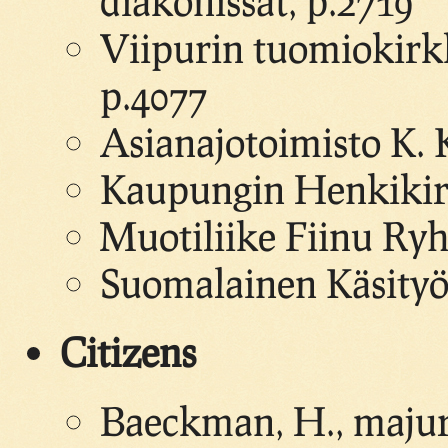
diakonissat, p.2719
Viipurin tuomiokirk
p.4077
Asianajotoimisto K. K
Kaupungin Henkikirjo
Muotiliike Fiinu Ryh
Suomalainen Käsityö
Citizens
Baeckman, H., majur