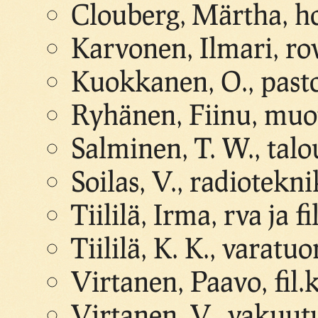
Clouberg, Märtha, h
Karvonen, Ilmari, rov
Kuokkanen, O., past
Ryhänen, Fiinu, muot
Salminen, T. W., tal
Soilas, V., radiotekn
Tiililä, Irma, rva ja f
Tiililä, K. K., varatu
Virtanen, Paavo, fil.
Virtanen, V., vakuut