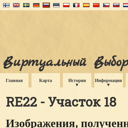
Виртуальный Выборг
Главная
Карта
История
Информация
RE22 - Участок 18
Изображения, полученн