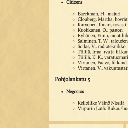
Citizens
Baeckman, H., majuri
Clouberg, Märtha, hovrät
Karvonen, Ilmari, rovasti
Kuokkanen, O., pastori
Ryhänen, Fiinu, muotilii
Salminen, T. W., talouden
Soilas, V., radioteknikko
Tiililä, Irma, rva ja fil.ka
Tiililä, K. K., varatuomar
Virtanen, Paavo, fil.kand.
Virtanen, V., vakuutustar
Pohjolankatu 5
Negocios
Kelloliike Väinö Nissilä
Viipurin Luth. Rukoushu