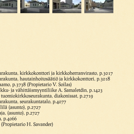
rakunta, kirkkokonttori ja kirkkoherranvirasto, p.3017
rakunta, hautainhoitosäätiö ja kirkkokonttori, p.3018
aamo, p.3738 (Propietario V. Soilas)
ukku- ja vähittäismyyntiliike A. Samaletdin, p.1423
tuomiokirkkoseurakunta, diakonissat, p.2719
rakunta, seurakuntatalo, p.4077
lilä (asunto), p.2727
a, (asunto), p.2727
, p.4066
 (Propietario H. Savander)