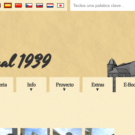
ual 1939
oria
Info
Proyecto
Extras
E-Bo