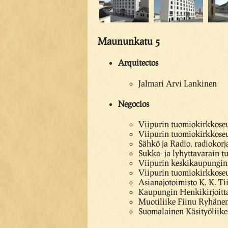
Maununkatu 5
Arquitectos
Jalmari Arvi Lankinen
Negocios
Viipurin tuomiokirkkoseu
Viipurin tuomiokirkkoseu
Sähkö ja Radio, radiokorj
Sukka- ja lyhyttavarain t
Viipurin keskikaupungin 
Viipurin tuomiokirkkoseu
Asianajotoimisto K. K. Tii
Kaupungin Henkikirjoittaj
Muotiliike Fiinu Ryhänen
Suomalainen Käsityöliike