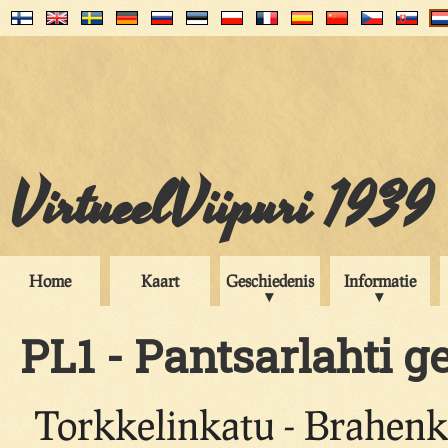
VirtueelViipuri 1939
Home
Kaart
Geschiedenis
Informatie
PL1 - Pantsarlahti ge
Torkkelinkatu - Brahenk