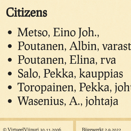
Citizens
Metso, Eino Joh.,
Poutanen, Albin, varas
Poutanen, Elina, rva
Salo, Pekka, kauppias
Toropainen, Pekka, joh
Wasenius, A., johtaja
© VirtueelViipuri 30.11.2006
Bijgewerkt 2.9.2022