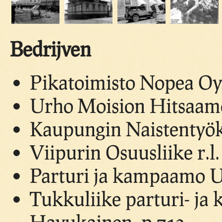
Bedrijven
Pikatoimisto Nopea Oy,
Urho Moision Hitsaamo 
Kaupungin Naistentyök
Viipurin Osuusliike r.
Parturi ja kampaamo U
Tukkuliike parturi- ja
Havukainen, p.713