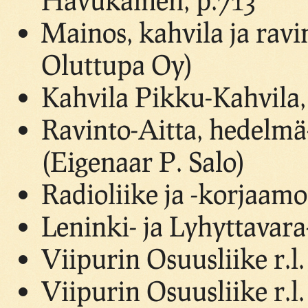
Mainos, kahvila ja ravi
Oluttupa Oy)
Kahvila Pikku-Kahvila,
Ravinto-Aitta, hedelmä
(Eigenaar P. Salo)
Radioliike ja -korjaamo
Leninki- ja Lyhyttavara
Viipurin Osuusliike r.l
Viipurin Osuusliike r.l.