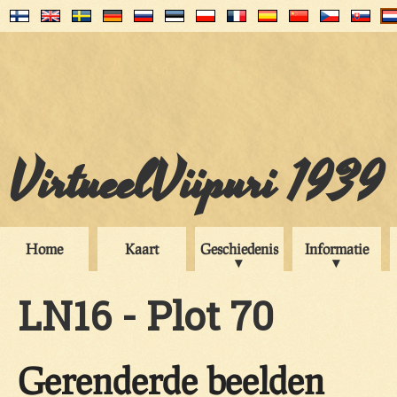
VirtueelViipuri 1939
Home
Kaart
Geschiedenis
Informatie
LN16 - Plot 70
Gerenderde beelden