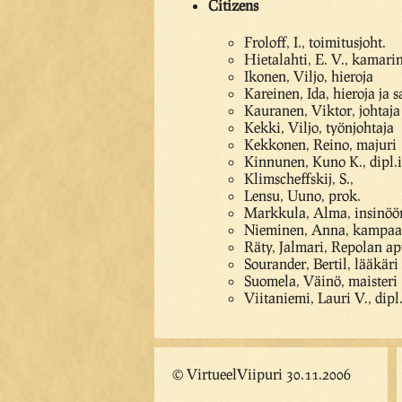
Citizens
Froloff, I., toimitusjoht.
Hietalahti, E. V., kamari
Ikonen, Viljo, hieroja
Kareinen, Ida, hieroja ja s
Kauranen, Viktor, johtaja
Kekki, Viljo, työnjohtaja
Kekkonen, Reino, majuri
Kinnunen, Kuno K., dipl.i
Klimscheffskij, S.,
Lensu, Uuno, prok.
Markkula, Alma, insinöör
Nieminen, Anna, kampa
Räty, Jalmari, Repolan ap
Sourander, Bertil, lääkäri
Suomela, Väinö, maisteri
Viitaniemi, Lauri V., dipl
© VirtueelViipuri 30.11.2006