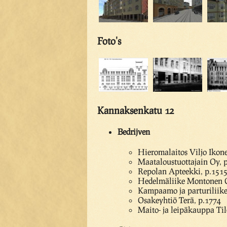
Foto's
Kannaksenkatu 12
Bedrijven
Hieromalaitos Viljo Ikone
Maataloustuottajain Oy, 
Repolan Apteekki, p.1515
Hedelmäliike Montonen 
Kampaamo ja parturiliik
Osakeyhtiö Terä, p.1774
Maito- ja leipäkauppa Til