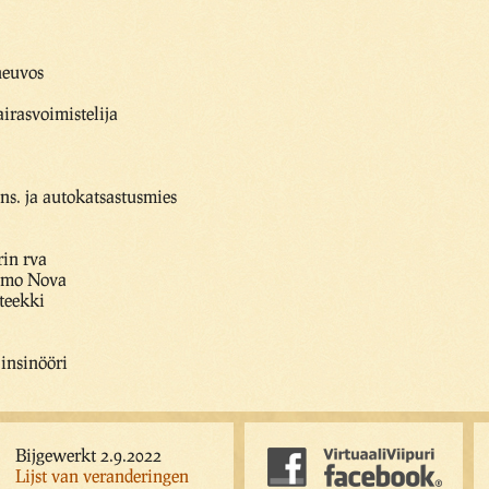
neuvos
airasvoimistelija
ns. ja autokatsastusmies
in rva
amo Nova
teekki
.insinööri
Bijgewerkt 2.9.2022
Lijst van veranderingen