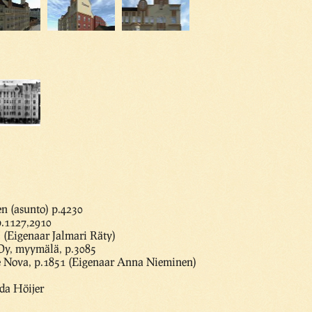
n (asunto) p.4230
p.1127,2910
 (Eigenaar Jalmari Räty)
Oy, myymälä, p.3085
e Nova, p.1851 (Eigenaar Anna Nieminen)
da Höijer