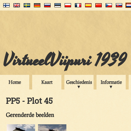
VirtueelViipuri 1939
Home
Kaart
Geschiedenis
Informatie
PP5 - Plot 45
Gerenderde beelden