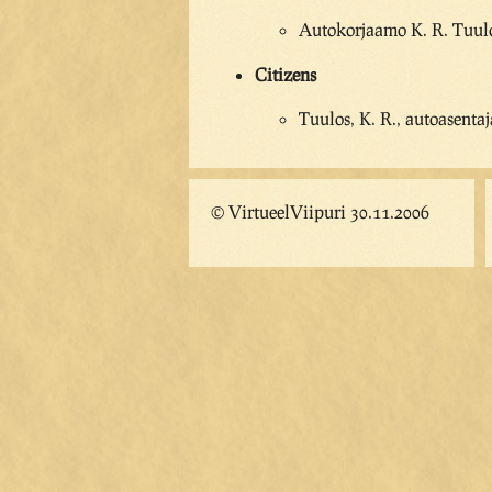
Autokorjaamo K. R. Tuulo
Citizens
Tuulos, K. R., autoasentaj
© VirtueelViipuri 30.11.2006