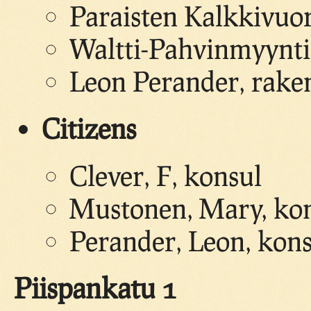
Paraisten Kalkkivuor
Waltti-Pahvinmyyntik
Leon Perander, raken
Citizens
Clever, F, konsul
Mustonen, Mary, ko
Perander, Leon, kons
Piispankatu 1