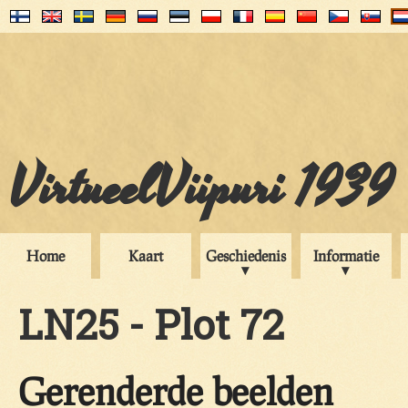
VirtueelViipuri 1939
Home
Kaart
Geschiedenis
Informatie
LN25 - Plot 72
Gerenderde beelden