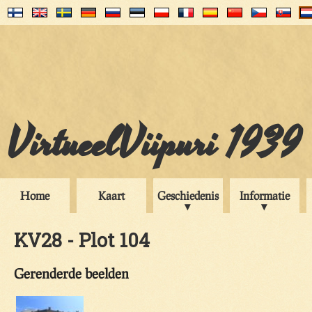
VirtueelViipuri 1939
Home
Kaart
Geschiedenis
Informatie
KV28 - Plot 104
Gerenderde beelden