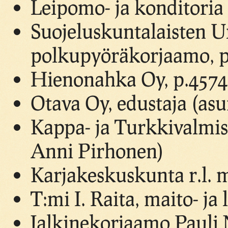
Leipomo- ja konditoria
Suojeluskuntalaisten Ur
polkupyöräkorjaamo, p
Hienonahka Oy, p.4574
Otava Oy, edustaja (asu
Kappa- ja Turkkivalmis
Anni Pirhonen)
Karjakeskuskunta r.l. 
T:mi I. Raita, maito- j
Jalkinekorjaamo Pauli 