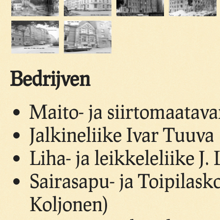
Bedrijven
Maito- ja siirtomaatav
Jalkineliike Ivar Tuuva
Liha- ja leikkeleliike J
Sairasapu- ja Toipilask
Koljonen)