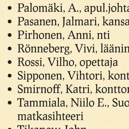
Palomäki, A., apul.joht
Pasanen, Jalmari, kansa
Pirhonen, Anni, nti
Rönneberg, Vivi, lääni
Rossi, Vilho, opettaja
Sipponen, Vihtori, kont
Smirnoff, Katri, konttor
Tammiala, Niilo E., Su
matkasihteeri