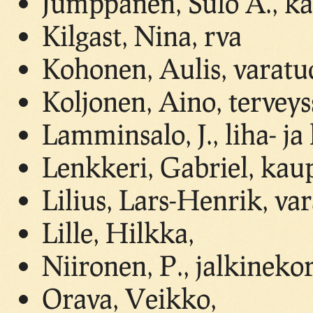
Jumppanen, Sulo A., k
Kilgast, Nina, rva
Kohonen, Aulis, varat
Koljonen, Aino, terveys
Lamminsalo, J., liha- j
Lenkkeri, Gabriel, kau
Lilius, Lars-Henrik, va
Lille, Hilkka,
Niironen, P., jalkinek
Orava, Veikko,