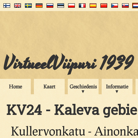
VirtueelViipuri 1939
Home
Kaart
Geschiedenis
Informatie
KV24 - Kaleva gebie
Kullervonkatu - Ainonkat