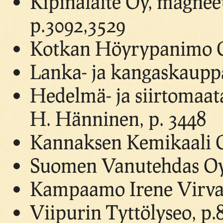
Kipinälaite Oy, magneet
p.3092,3529
Kotkan Höyrypanimo Oy
Lanka- ja kangaskaupp
Hedelmä- ja siirtomaat
H. Hänninen, p. 3448
Kannaksen Kemikaali O
Suomen Vanutehdas Oy,
Kampaamo Irene Virvak
Viipurin Tyttölyseo, p.