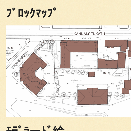
ﾌﾞﾛｯｸﾏｯﾌﾟ
ﾓﾃﾞﾗーﾄﾞ絵