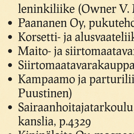
leninkiliike (Owner V.
Paananen Oy, pukutehd
Korsetti- ja alusvaatel
Maito- ja siirtomaata
Siirtomaatavarakauppa 
Kampaamo ja parturilii
Puustinen)
Sairaanhoitajatarkoulu,
kanslia, p.4329