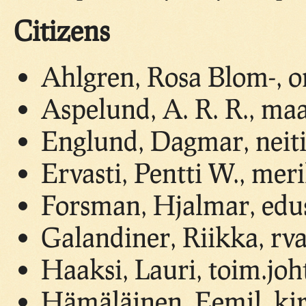
Citizens
Ahlgren, Rosa Blom-, o
Aspelund, A. R. R., ma
Englund, Dagmar, neit
Ervasti, Pentti W., mer
Forsman, Hjalmar, edu
Galandiner, Riikka, rv
Haaksi, Lauri, toim.joh
Hämäläinen, Eemil, kir