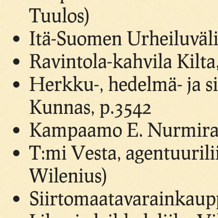
Tuulos)
Itä-Suomen Urheiluväli
Ravintola-kahvila Kilt
Herkku-, hedelmä- ja s
Kunnas, p.3542
Kampaamo E. Nurmirant
T:mi Vesta, agentuuril
Wilenius)
Siirtomaatavarainkaupp