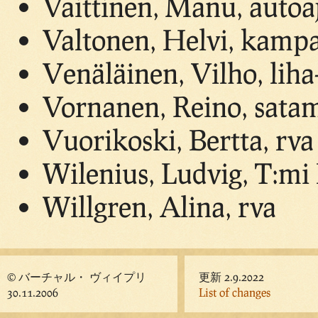
Vaittinen, Manu, autoa
Valtonen, Helvi, kamp
Venäläinen, Vilho, liha-
Vornanen, Reino, satam
Vuorikoski, Bertta, rva
Wilenius, Ludvig, T:mi
Willgren, Alina, rva
© バーチャル・ ヴィイプリ
更新 2.9.2022
30.11.2006
List of changes