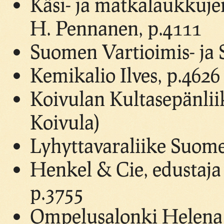
Käsi- ja matkalaukkujen
H. Pennanen, p.4111
Suomen Vartioimis- ja 
Kemikalio Ilves, p.4626
Koivulan Kultasepänlii
Koivula)
Lyhyttavaraliike Suom
Henkel & Cie, edustaja
p.3755
Ompelusalonki Helena 