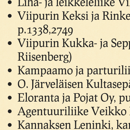
Liha- ja leikkeleliike 
Viipurin Keksi ja Rinke
p.1338,2749
Viipurin Kukka- ja Se
Riisenberg)
Kampaamo ja parturilii
O. Järveläisen Kultasep
Eloranta ja Pojat Oy, p
Agentuuriliike Veikko 
Kannaksen Leninki, kang