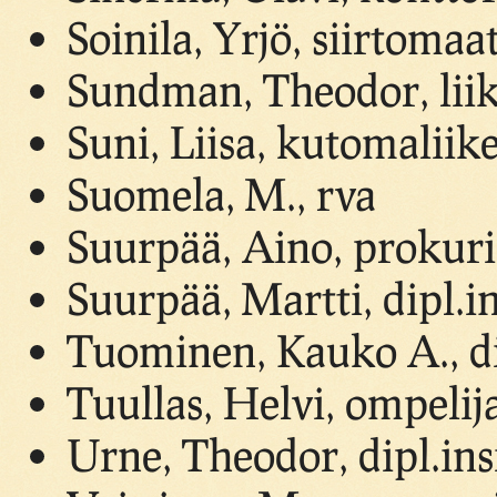
Soinila, Yrjö, siirtoma
Sundman, Theodor, lii
Suni, Liisa, kutomaliik
Suomela, M., rva
Suurpää, Aino, prokuri
Suurpää, Martti, dipl.i
Tuominen, Kauko A., di
Tuullas, Helvi, ompelij
Urne, Theodor, dipl.ins