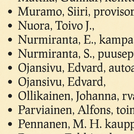
Muramo, Siiri, provisor
Nuora, Toivo J.,
Nurmiranta, E., kamp
Nurmiranta, S., puuse
Ojansivu, Edvard, autoa
Ojansivu, Edvard,
Ollikainen, Johanna, rv
Parviainen, Alfons, toi
Pennanen, M. H. kaupp